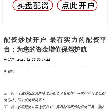
配资炒股开户 最有实力的配资平
台：为您的资金增值保驾护航
恒日升
2025-12-22 09:57:22
配资网
专业炒股配资网站 最新配资平台推荐：寻找2025年最佳配
上一篇：
资选择，助力投资新机遇！
炒股配资公司 炒股杠杆：高风险高回报的投资工具，谨慎
下一篇：