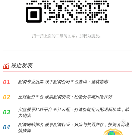
最近发表
01
配资专业股票 线下配资公司平台查询：避坑指南
02
正规配资平台 股票配资交流：经验分享与风险探讨
实盘股票杠杆平台 长江云配：打造智能化云配送新模式，助
03
力物流
配资网站排名 股票配资行业：风险与机遇并存，投资者需谨
04
慎抉择