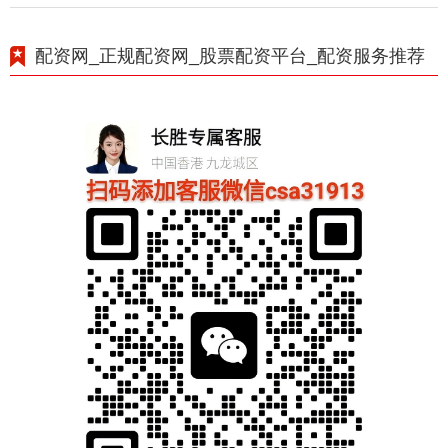
配资网_正规配资网_股票配资平台_配资服务推荐