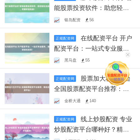
能股票投资软件：助您轻松
选股，把握财富机遇！
银岛配资
56
在线配资平台 开户
正规配资网
配资平台：一站式专业服
务，助您轻松投资！
黑马盘
55
股票加大杠杆平台
正规配资网
全国股票配资平台推荐：精
选优质平台！
金桥大通
140
线上炒股配资 专业
正规配资网
炒股配资平台哪种好？精选
优质平台推荐！