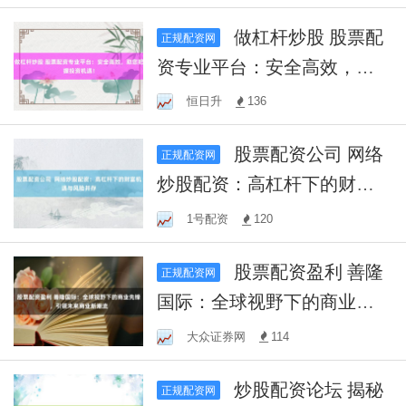
做杠杆炒股 股票配
正规配资网
资专业平台：安全高效，助
您把握投资机遇！
恒日升
136
股票配资公司 网络
正规配资网
炒股配资：高杠杆下的财富
机遇与风险并存
1号配资
120
股票配资盈利 善隆
正规配资网
国际：全球视野下的商业先
锋，引领未来商业新潮流
大众证券网
114
炒股配资论坛 揭秘
正规配资网