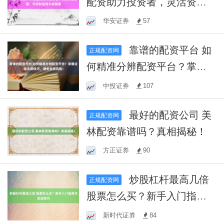
配资助力投资者，灵活资金
配置，开启财富增长新篇章
华安证券
57
靠谱的配资平台 如
正规配资网
何精准分辨配资平台？掌握
这些关键技巧，避免投资风
中投证券
107
险！
最好的配资公司 美
正规配资网
林配资靠谱吗？真相揭秘！
方正证券
90
炒股杠杆最高几倍
正规配资网
股票怎么买？新手入门指南
与实战技巧
新时代证券
84