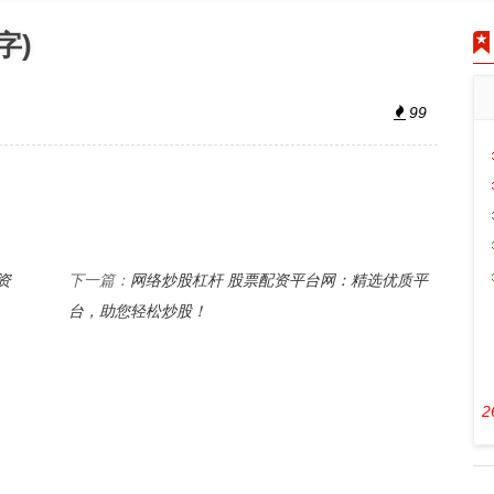
字)
99
资
网络炒股杠杆 股票配资平台网：精选优质平
下一篇：
台，助您轻松炒股！
2