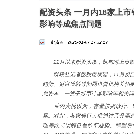
配资头条 一月内16家上
影响等成焦点问题
好点点
2025-01-07 17:32:19
11月以来配资头条，机构对上市银
财联社记者据数据梳理，11月份已
趋势、财富质料等问题也曾机构关切
息资本、一揽子货币计谋影响等相关问
业内大批以为，存量按揭诊疗、L
累。对此，各家银行大批通过晋升高
理等款式缓解息差收窄趋势。瞻望后