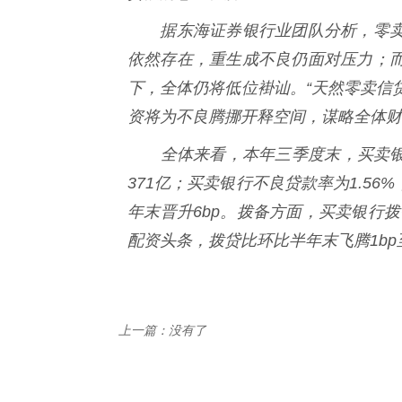
据东海证券银行业团队分析，零卖
依然存在，重生成不良仍面对压力；
下，全体仍将低位褂讪。“天然零卖信
资将为不良腾挪开释空间，谋略全体财
全体来看，本年三季度末，买卖银行
371亿；买卖银行不良贷款率为1.56
年末晋升6bp。拨备方面，买卖银行拨备
配资头条，拨贷比环比半年末飞腾1bp
上一篇：没有了