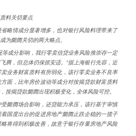
质料关切要点
省略情成分显著增多，也对银行风险料理带来了
成为阛阓关切的两大略点。
等成分影响，我行零卖信贷业务风险推崇存一定
飞腾，但总体仍保抓安适。”据上海银行先容，近
零卖业务财富质料有所弱化，该行零卖业务不良率
款方面，比年房价波动等成分对按揭贷款财富质料
，按揭贷款阛阓出现积极变化，全体风险可控。
受阛阓场合影响，还贷能力承压，该行基于审慎
跟着国度出台的促进房地产阛阓止跌企稳的一揽子
谋略将得到积极改善，故意于银行存量房地产风险