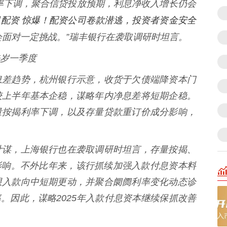
率下调，聚合信贷投放预期，利息净收入增长仍会
月配资 惊爆！配资公司卷款潜逃，投资者资金安全
长会面对一定挑战。”瑞丰银行在袭取调研时坦言。
岁一季度
差趋势，杭州银行示意，收货于欠债端降资本门
较上半年基本企稳，谋略年内净息差将短期企稳。
量按揭利率下调，以及存量贷款重订价成分影响，
谋，上海银行也在袭取调研时坦言，存量按揭、
影响。不外比年来，该行抓续加强入款付息资本料
限入款向中短期更动，并聚合阛阓利率变化动态诊
。因此，谋略2025年入款付息资本继续保抓改善