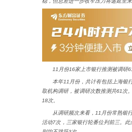
稳，但息差进一步收窄压力将递延至来
11月份16家上市银行推测被调研6
本年11月份，共计有包括上海银行
取机构调研，被调研次数推测共61次。
18次。
从调研频次来看，11月份常熟银行获
活动7次，三家银行轮番位列前三。此
则均不跳跃3次。