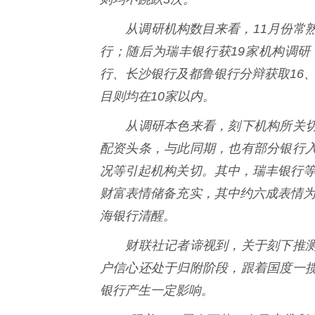
从调研机构数目来看，11月份常熟
行；随后为瑞丰银行获19家机构调研
行、长沙银行及都鲁银行分辩获取16、
目则均在10家以内。
从调研本色来看，刻下机构所关切
配资头条，与此同期，也有部分银行
况等引起机构关切。其中，瑞丰银行等
财富表情储备充实，其中约六成表情为
海银行清醒。
财联社记者谛视到，关于刻下推测
户信心还处于归附阶段，跟着国度一
银行产生一定影响。