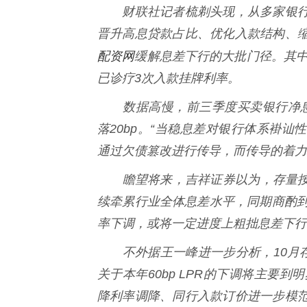
财联社记者梳剃头现，从多家银行
晋升高息贷款占比、优化入款结构、
配资网
缓解息差下行的大批门径。其中
已诊疗3次入款挂牌利率。
数据高慢，前三季度买卖银行净息差为
落20bp。“当稳息差对银行体系褂
通过欠债篡改进行传导，而传导的着力
瞻望将来，吉祥证券以为，存量按揭
续牵累行业全体息差水平，同期商酌到
率下调，或将一定进度上粗拙息差下行
不外据王一峰进一步分析，10月存量按
关于本年60bp LPR的下调将主要
降利率调降、同行入款订价进一步模