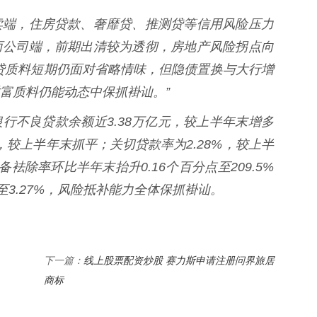
端，住房贷款、奢靡贷、推测贷等信用风险压力
而公司端，前期出清较为透彻，房地产风险拐点向
贷质料短期仍面对省略情味，但隐债置换与大行增
富质料仍能动态中保抓褂讪。”
不良贷款余额近3.38万亿元，较上半年末增多
%，较上半年末抓平；关切贷款率为2.28%，较上半
袪除率环比半年末抬升0.16个百分点至209.5%
至3.27%，风险抵补能力全体保抓褂讪。
线上股票配资炒股 赛力斯申请注册问界旅居
下一篇：
商标