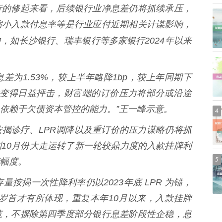
的修起来看，后续银行业净息差仍将抓续承压，
缩小入款付息率等是行业应付近期相关计谋影响，
，如长沙银行、瑞丰银行等多家银行2024年以来
1.53%，较上半年略降1bp，较上年同期下
讪性变得日益抨击，财富端的订价压力将部分或沿途
依赖于欠债资本管控的能力。”王一峰示意。
4
诊疗、LPR调降以及重订价的压力谋略仍将抓
10月份大走运转了新一轮较鼎力度的入款挂牌利
5
幅度。
揭一次性降利率仍以2023年底 LPR 为锚，
到明岁首才有所体现，重复本年10月以来，入款挂牌
范，不摒除第四季度部分银行息差阶段性企稳，息