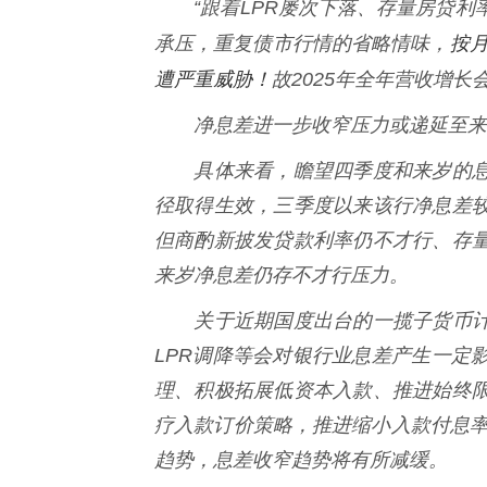
“跟着LPR屡次下落、存量房贷利
按
承压，重复债市行情的省略情味，
遭严重威胁！
故2025年全年营收增
净息差进一步收窄压力或递延至来
具体来看，瞻望四季度和来岁的息
径取得生效，三季度以来该行净息差
但商酌新披发贷款利率仍不才行、存
来岁净息差仍存不才行压力。
关于近期国度出台的一揽子货币计
LPR调降等会对银行业息差产生一定
理、积极拓展低资本入款、推进始终
疗入款订价策略，推进缩小入款付息率
趋势，息差收窄趋势将有所减缓。