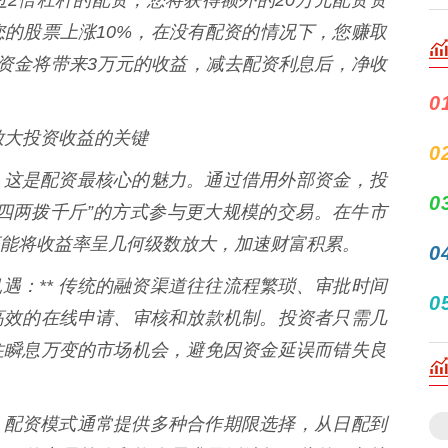
您的股票上涨10%，在没有配资的情况下，您赚取
元资金将带来3万元的收益，减去配资利息后，净收
0
效放大投资收益的关键
0
：** 这是配资最核心的魅力。通过借用外部资金，投
0
四两拨千斤”的方式参与更大规模的交易。在牛市
能将收益率呈几何级数放大，加速财富积累。
0
场机遇：** 传统的融资渠道往往流程繁琐、审批时间
0
高效的在线申请、审核和放款机制。投资者只需几
住瞬息万变的市场机会，避免因资金延误而错失良
：** 配资模式通常提供多种合作期限选择，从日配到