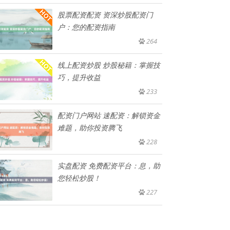
股票配资配资 资深炒股配资门
户：您的配资指南
264
线上配资炒股 炒股秘籍：掌握技
巧，提升收益
233
配资门户网站 速配资：解锁资金
难题，助你投资腾飞
228
实盘配资 免费配资平台：息，助
您轻松炒股！
227