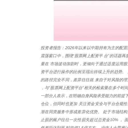
投资者报告：2026年以来以中期持有为主的配
震荡窗口中，围绕“股票网上配资平 台”的话题
量在 市场波动加剧时，更倾向于通过适度运用股
资平台进行操作的比例呈现出持续上升的趋势。 
的路径完全不同，差异往往就 来自于对风险的理
，与“股票网上配资平台”相关的检索量在多个时
一部分人表示，在明确自身风险承受能力的前提下
仓位，但同时也更加 关注资金安全与平台合规性
渐在同类服务中形成差异化优势。 处于市场结构
止损的账户往往一次性损失超过总资金10% ，
低差距达到平 时均值1.5倍左右， 业内人士普