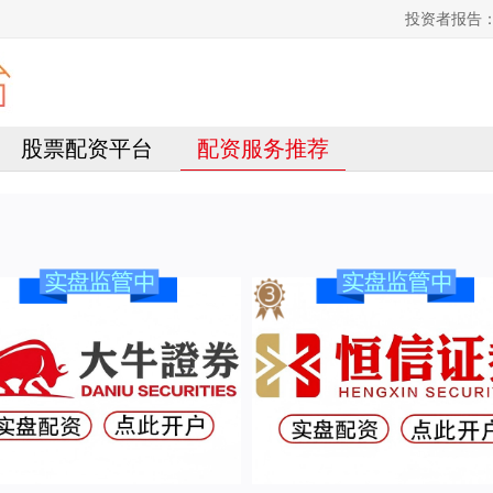
投资者报告：
股票配资平台
配资服务推荐