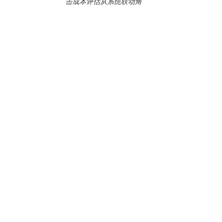
击成本评估从系统联动角