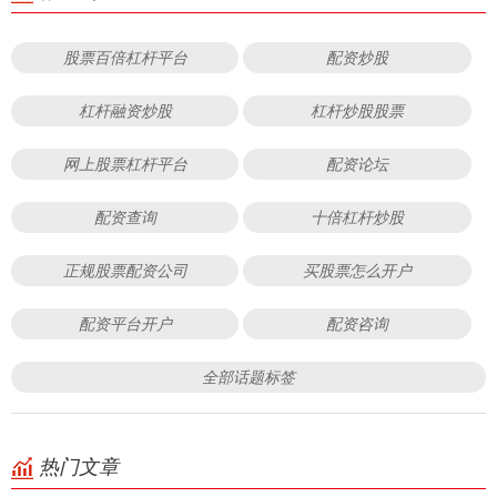
股票百倍杠杆平台
配资炒股
杠杆融资炒股
杠杆炒股股票
网上股票杠杆平台
配资论坛
配资查询
十倍杠杆炒股
正规股票配资公司
买股票怎么开户
配资平台开户
配资咨询
全部话题标签
热门文章