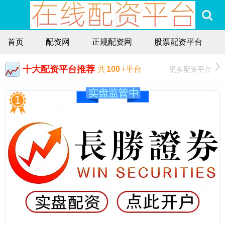
首页
配资网
正规配资网
股票配资平台
十大配资平台推荐
更多配资平台
共
100
+平台