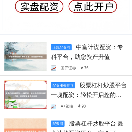
中富计谋配资：专
正规配资网
科平台，助您资产升值
国开证券
76
股票杠杆炒股平台
配资服务推荐
一塊配资：轻松开启您的投
资之路，实现资金最大化利
A+策略
98
用
股票杠杆炒股平台 最
配资网