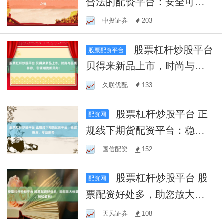
合法的配资平台：安全可靠
之选
中投证券
203
股票杠杆炒股平台
股票配资平台
贝得来新品上市，时尚与品
质并存，引领潮流新风向！
久联优配
133
股票杠杆炒股平台 正
配资网
规线下期货配资平台：稳健
投资，专业服务
国信配资
152
股票杠杆炒股平台 股
配资网
票配资好处多，助您放大收
益，轻松盈利！
天风证券
108