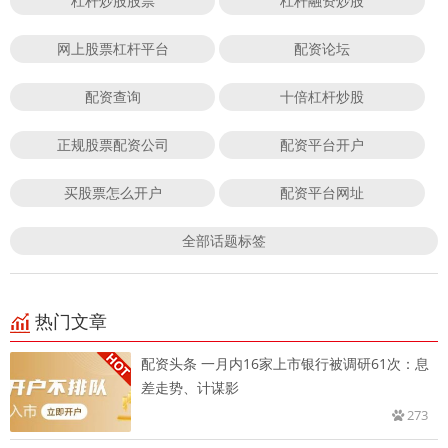
杠杆炒股股票
杠杆融资炒股
网上股票杠杆平台
配资论坛
配资查询
十倍杠杆炒股
正规股票配资公司
配资平台开户
买股票怎么开户
配资平台网址
全部话题标签
热门文章
配资头条 一月内16家上市银行被调研61次：息
差走势、计谋影
273