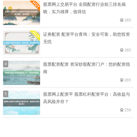
股票网上交易平台 全国配资行业前三排名揭
晓，实力雄厚，值得信
265
证券配资 配资平台查询：安全可靠，助您投资
无忧
265
4
股票配资配资 资深炒股配资门户：您的配资指
南
265
5
股票网上配资平 股票杠杆配资平台：高收益与
高风险并存？
259