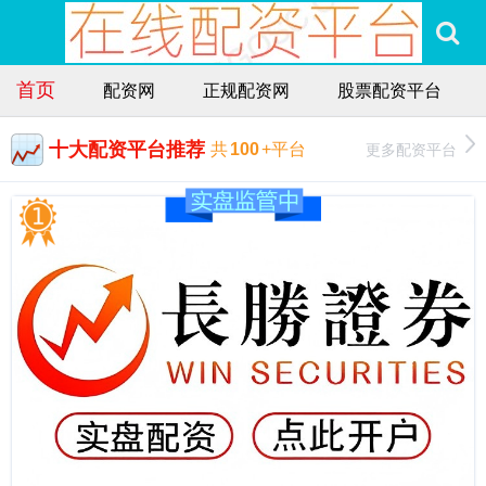
首页
配资网
正规配资网
股票配资平台
十大配资平台推荐
更多配资平台
共
100
+平台