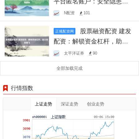
平台匿名账户：安全隐患与
风险揭秘
N配资
101
股票融资配资 建发
正规配资网
配资：解锁资金杠杆，助力
投资腾飞
太平洋证券
90
全部加载完成
行情指数
上证走势
深证走势
创业走势