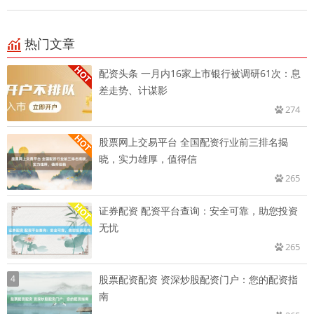
热门文章
配资头条 一月内16家上市银行被调研61次：息
差走势、计谋影
274
股票网上交易平台 全国配资行业前三排名揭
晓，实力雄厚，值得信
265
证券配资 配资平台查询：安全可靠，助您投资
无忧
265
4
股票配资配资 资深炒股配资门户：您的配资指
南