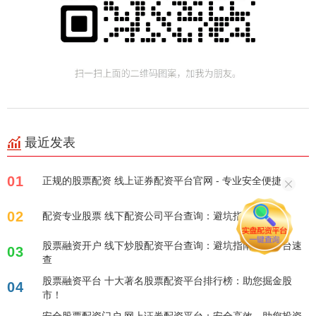
最近发表
01
正规的股票配资 线上证券配资平台官网 - 专业安全便捷
02
配资专业股票 线下配资公司平台查询：避坑指南
股票融资开户 线下炒股配资平台查询：避坑指南正规平台速
03
查
股票融资平台 十大著名股票配资平台排行榜：助您掘金股
04
市！
安全股票配资门户 网上证券配资平台：安全高效，助您投资